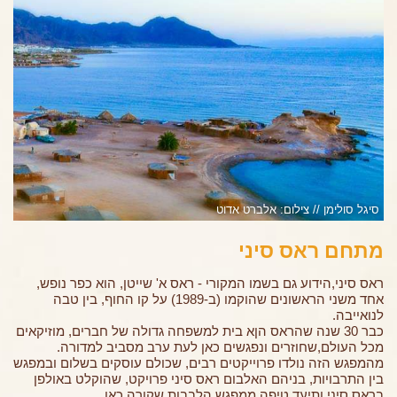
סיגל סולימן // צילום: אלברט אדוט
מתחם ראס סיני
ראס סיני,הידוע גם בשמו המקורי - ראס א' שייטן, הוא כפר נופש,
אחד משני הראשונים שהוקמו (ב-1989) על קו החוף, בין טבה
לנואייבה.
כבר 30 שנה שהראס הןא בית למשפחה גדולה של חברים, מוזיקאים
מכל העולם,שחוזרים ונפגשים כאן לעת ערב מסביב למדורה.
מהמפגש הזה נולדו פרוייקטים רבים, שכולם עוסקים בשלום ובמפגש
בין התרבויות, בניהם האלבום ראס סיני פרויקט, שהוקלט באולפן
בראס סיני ותיעד טיפה ממפגש הלבבות שקורה כאן ...